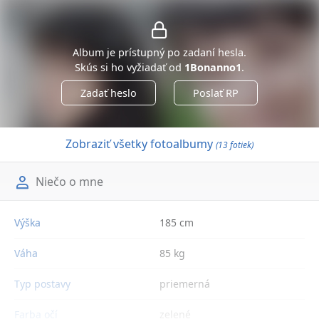
Album je prístupný po zadaní hesla.
Skús si ho vyžiadať od
1Bonanno1
.
Zadať heslo
Poslať RP
Zobraziť všetky fotoalbumy
(13 fotiek)
Niečo o mne
Výška
185 cm
Váha
85 kg
Typ postavy
priemerná
Farba očí
zelené