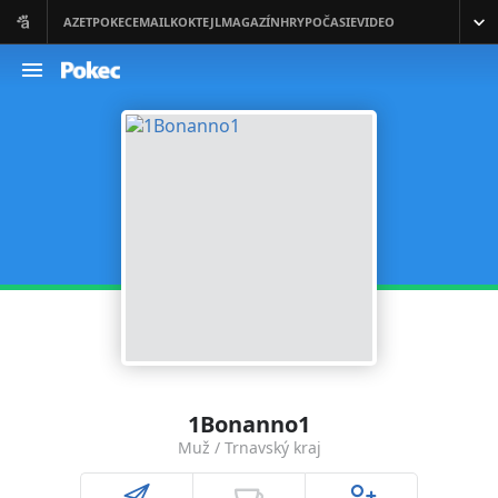
1Bonanno1
Muž / Trnavský kraj