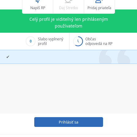
Napíš RP
Daj Stretko
Pridaj priateľa
Celý profil je viditeľný len prihláseným
používateľom
Slabo vyplnený
Občas
0
profil
odpovedá na RP
✔
Prihlásiť sa