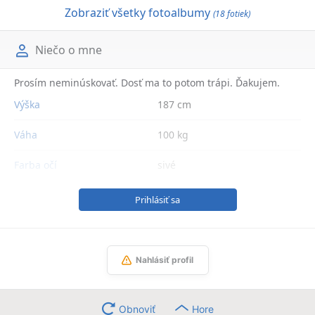
Zobraziť všetky fotoalbumy
(18 fotiek)
Niečo o mne
Prosím neminúskovať. Dosť ma to potom trápi. Ďakujem.
Výška
187 cm
Váha
100 kg
Farba očí
sivé
Prihlásiť sa
Nahlásiť profil
Obnoviť
Hore