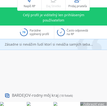
Napíš RP
Daj Stretko
Pridaj priateľa
Celý profil je viditeľný len prihláseným
používateľom
Parádne
Často odpovedá
76
vyplnený profil
na RP
Zásadne si nevážim ľudí ktorí si nevážia samých seba...
BARDEJOV-rodny môj kraj
(18 fotiek)
Zobraziť viac