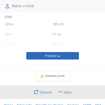
Niečo o mne
D'oh!
Výška
185 cm
Váha
66 kg
Farba očí
hnedé
Prihlásiť sa
Nahlásiť profil
Obnoviť
Hore