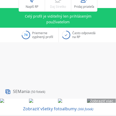
Napíš RP
Daj Stretko
Pridaj priateľa
Celý profil je viditeľný len prihláseným
používateľom
Priemerne
Často odpovedá
74
vyplnený profil
na RP
SEMania
(50 fotiek)
Zobraziť viac
Zobraziť všetky fotoalbumy
(366 fotiek)