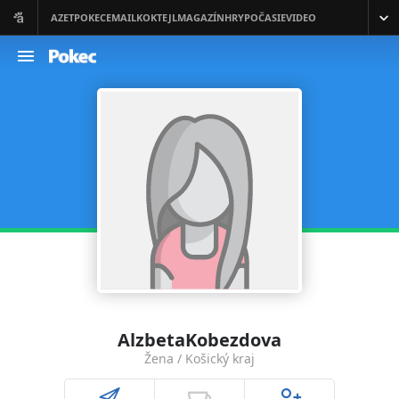
AlzbetaKobezdova
Žena / Košický kraj