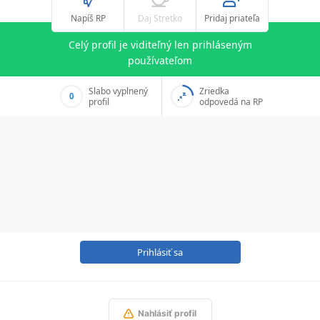
Napíš RP
Daj Stretko
Pridaj priateľa
Celý profil je viditeľný len prihláseným
používateľom
Slabo vyplnený
Zriedka
0
profil
odpovedá na RP
Prihlásiť sa
Nahlásiť profil