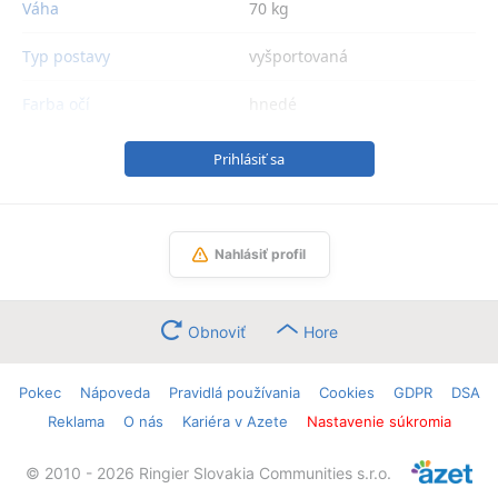
Váha
70 kg
Typ postavy
vyšportovaná
Farba očí
hnedé
Prihlásiť sa
Nahlásiť profil
Obnoviť
Hore
Pokec
Nápoveda
Pravidlá používania
Cookies
GDPR
DSA
Reklama
O nás
Kariéra v Azete
Nastavenie súkromia
© 2010 - 2026 Ringier Slovakia Communities s.r.o.