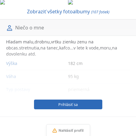
Zobraziť všetky fotoalbumy
(107 fotiek)
Niečo o mne
Hladam malu,drobnu,vrtku zienku zenu na
obcas.stretnutia,na tanec,kafco...v lete k vode,moru,na
dovolenku atd.
Výška
182 cm
Váha
95 kg
Typ postavy
priemerná
Prihlásiť sa
Nahlásiť profil