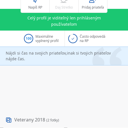
Napíš RP
Daj Stretko
Pridaj priateľa
Celý profil je viditeľný len prihláseným
používateľom
Maximálne
Často odpovedá
100
vyplnený profil
na RP
Nájdi si čas na svojich priateľov,inak si tvojich priateľov
nájde čas.
Veterany 2018
(2 fotky)