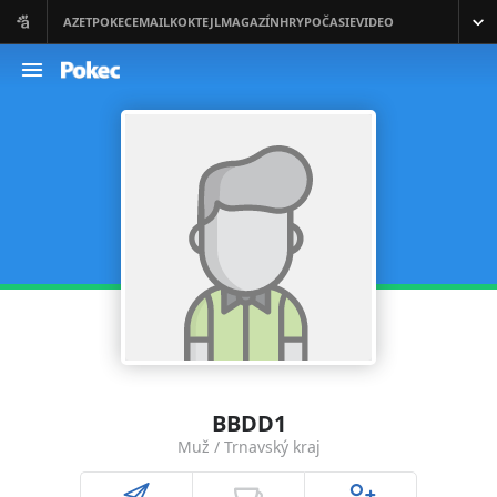
BBDD1
Muž / Trnavský kraj