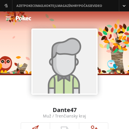
Dante47
Muž / Trenčiansky kraj