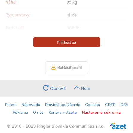
Váha
96 kg
Typ postavy
plnšia
Farba očí
hnedé
Prihlásiť sa
Nahlásiť profil
Obnoviť
Hore
Pokec
Nápoveda
Pravidlá používania
Cookies
GDPR
DSA
Reklama
O nás
Kariéra v Azete
Nastavenie súkromia
© 2010 - 2026 Ringier Slovakia Communities s.r.o.