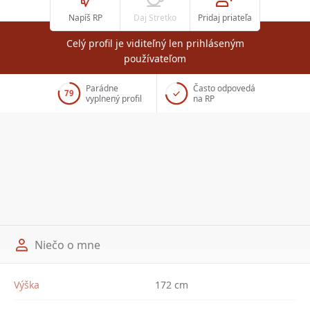
Napíš RP
Daj Stretko
Pridaj priateľa
Celý profil je viditeľný len prihláseným
používateľom
Parádne
Často odpovedá
79
vyplnený profil
na RP
Niečo o mne
Výška
172 cm