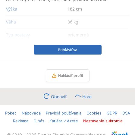
Výška
182 cm
Váha
86 kg
Typ postavy
priemerná
Prihlásiť sa
Nahlásiť profil
Obnoviť
Hore
Pokec
Nápoveda
Pravidlá používania
Cookies
GDPR
DSA
Reklama
O nás
Kariéra v Azete
Nastavenie súkromia
© 2010 - 2026 Ringier Slovakia Communities s.r.o.