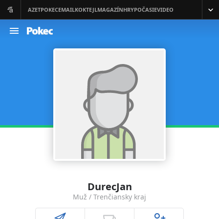
DurecJan
Muž / Trenčiansky kraj