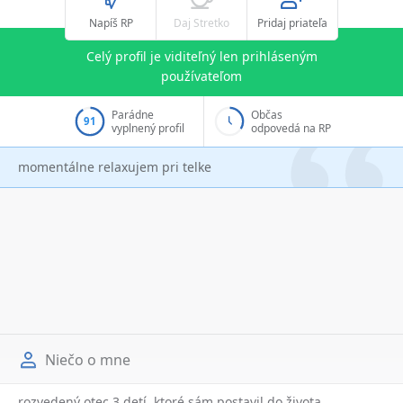
Napíš RP
Daj Stretko
Pridaj priateľa
Celý profil je viditeľný len prihláseným
používateľom
Parádne
Občas
91
vyplnený profil
odpovedá na RP
momentálne relaxujem pri telke
Niečo o mne
rozvedený otec 3 detí, ktoré sám postavil do života