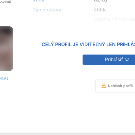
povedá
Typ postavy
štíhla
idealna na moj ve
CELÝ PROFIL JE VIDITEĽNÝ LEN PRIH
Prihlásiť sa
otiek)
Nahlásiť profil