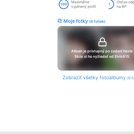
Maximálne
Občas od
100
vyplnený profil
na RP
Moje fotky
(6 fotiek)
Album je prístupný po zadaní hesla.
Skús si ho vyžiadať od Elvis915.
Zobraziť všetky fotoalbumy
(6 f