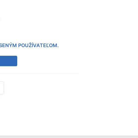
k
LÁSENÝM POUŽÍVATEĽOM.