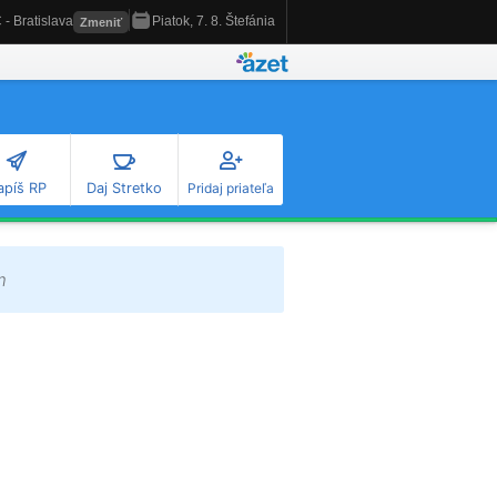
apíš RP
Daj Stretko
Pridaj priateľa
m