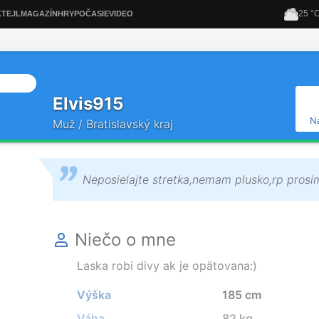
Elvis915
N
Muž / Bratislavský kraj
Neposielajte stretka,nemam plusko,rp prosi
Niečo o mne
Laska robi divy ak je opätovana:)
Výška
185 cm
Váha
82 kg