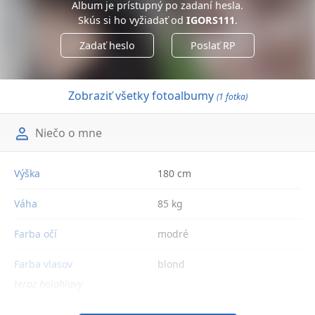
Album je prístupný po zadaní hesla.
Skús si ho vyžiadať od
IGORS111
.
Zadať heslo
Poslať RP
Zobraziť všetky fotoalbumy
(1 fotka)
Niečo o mne
Výška
180 cm
Váha
85 kg
Farba očí
modré
Farba vlasov
blond
teraz holohlavy