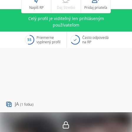
Napíš RP
Daj Stretko
Pridaj priateľa
Celý profil je viditeľný len prihláseným
používateľom
Priemerne
Často odpovedá
55
vyplnený profil
na RP
JA
(1 fotka)