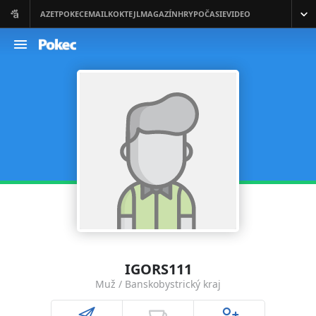
IGORS111
Muž / Banskobystrický kraj