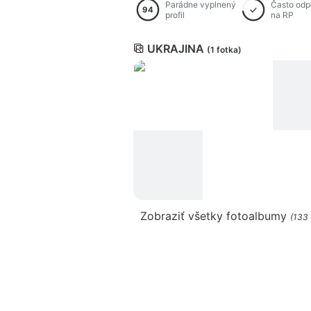
Parádne vyplnený
Často od
94
profil
na RP
UKRAJINA
(1 fotka)
Zobraziť všetky fotoalbumy
(133 