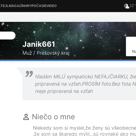
Janik661
N
Muž / Prešovský kraj
hľadám MILÚ sympatickú NEFAJČIARKU, žie
pripravená na vzťah.PROSÍM foto.Bez fota
nieje pripravená na vzťah
Niečo o mne
Niekedy som si myslel,že ženy sú všeobecne
,že som sa škaredo mýlil...sú rovnaké ako mu