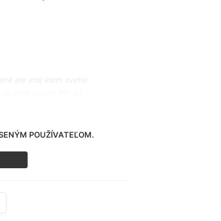
ené ale vraj inom svetle
a do nich pozrie ??? :o)
LÁSENÝM POUŽÍVATEĽOM.