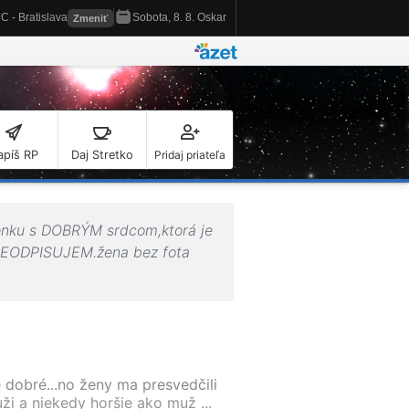
apíš RP
Daj Stretko
Pridaj priateľa
nku s DOBRÝM srdcom,ktorá je
 NEODPISUJEM.žena bez fota
 dobré...no ženy ma presvedčili
ži a niekedy horšie ako muž ...