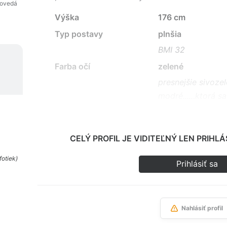
povedá
Výška
176 cm
Typ postavy
plnšia
BMI 32
Farba očí
zelené
presnejšie sivozel
modré......ktorá s
CELÝ PROFIL JE VIDITEĽNÝ LEN PRIH
fotiek)
Prihlásiť sa
Nahlásiť profil