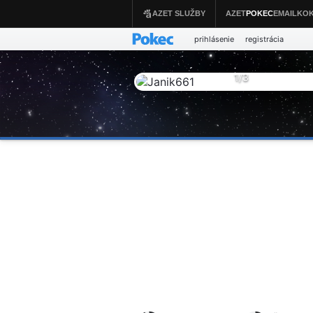
prihlásenie
registrácia
1
/
3