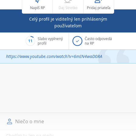
Napíš RP
Daj Stretko
Pridaj priateľa
Celý profil je viditeľný len prihláseným
používateľom
Slabo vyplnený
Často odpovedá
11
profil
na RP
https://www.youtube.com/watch?v=6mIN4waD0RA
Niečo o mne
Chodím tu len na meily