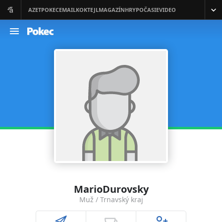
MarioDurovsky
Muž / Trnavský kraj