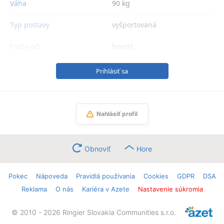
Váha
90 kg
Typ postavy
vyšportovaná
Farba očí
hnedé
Prihlásiť sa
Nahlásiť profil
Obnoviť
Hore
Pokec
Nápoveda
Pravidlá používania
Cookies
GDPR
DSA
Reklama
O nás
Kariéra v Azete
Nastavenie súkromia
© 2010 - 2026 Ringier Slovakia Communities s.r.o.