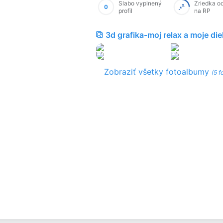
Slabo vyplnený
Zriedka o
0
profil
na RP
3d grafika-moj relax a moje die
Zobraziť všetky fotoalbumy
(5 f