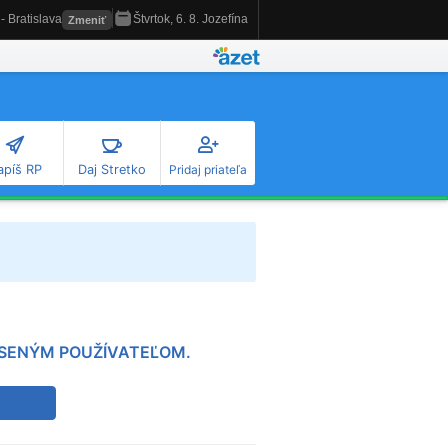
apíš RP
Daj Stretko
Pridaj priateľa
LÁSENÝM POUŽÍVATEĽOM.