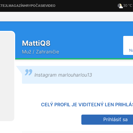
MattiQ8
N
Muž / Zahraničie
Instagram marlouharlou13
CELÝ PROFIL JE VIDITEĽNÝ LEN PRIH
Prihlásiť sa