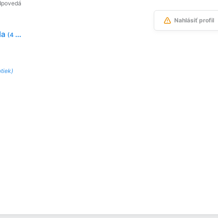
dpovedá
Nahlásiť profil
la
(4 fotky)
otiek)