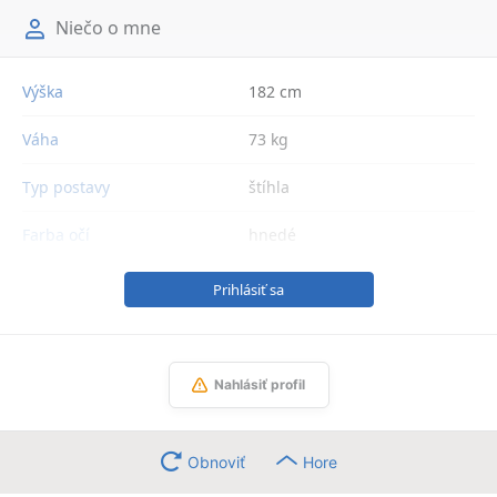
Niečo o mne
Výška
182 cm
Váha
73 kg
Typ postavy
štíhla
Farba očí
hnedé
Prihlásiť sa
Nahlásiť profil
Obnoviť
Hore