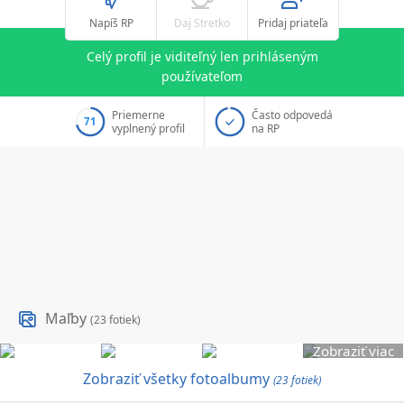
Napíš RP
Daj Stretko
Pridaj priateľa
Celý profil je viditeľný len prihláseným
používateľom
Priemerne
Často odpovedá
71
vyplnený profil
na RP
Maľby
(23 fotiek)
Zobraziť viac
Zobraziť všetky fotoalbumy
(23 fotiek)