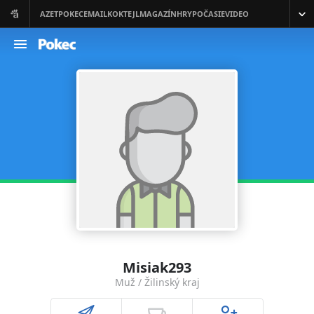
Misiak293
Muž / Žilinský kraj