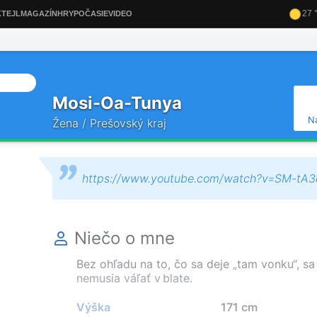
Mosi-Oa-Tunya
N
Žena / Prešovský kraj
https://www.youtube.com/watch?v=SM-tA
Niečo o mne
Bez ohľadu na to, čo sa deje „tam vonku“, sa
nemusia váľať v blate.
Výška
171 cm