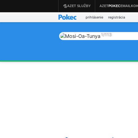
prihlásenie
registrácia
1
/
113