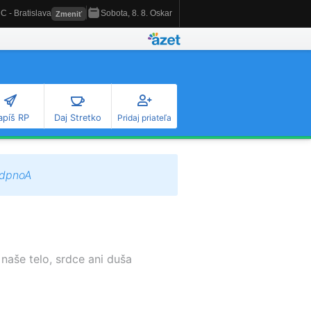
apíš RP
Daj Stretko
Pridaj priateľa
3dpnoA
 naše telo, srdce ani duša