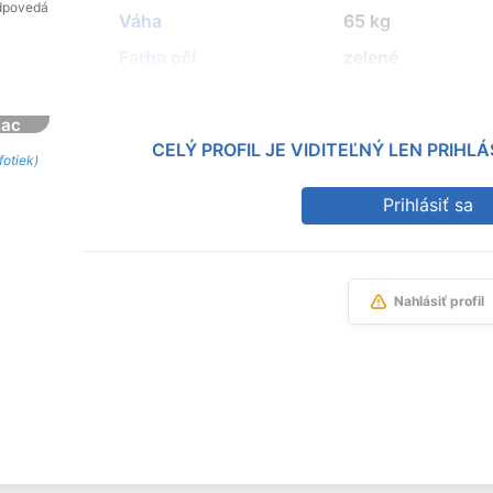
dpovedá
Váha
65 kg
Farba očí
zelené
iac
CELÝ PROFIL JE VIDITEĽNÝ LEN PRIH
fotiek)
Prihlásiť sa
Nahlásiť profil