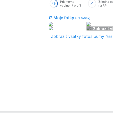
Priemerne
Zriedka o
46
vyplnený profil
na RP
Moje fotky
(31 fotiek)
Zobraziť v
Zobraziť všetky fotoalbumy
(144 