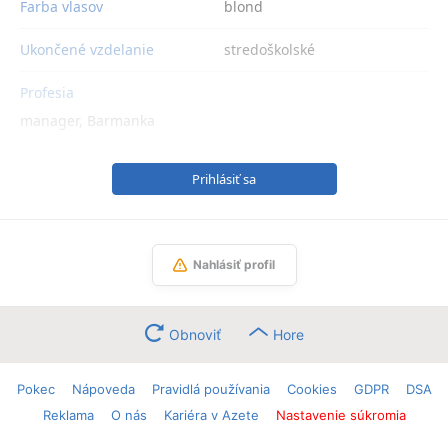
Farba vlasov
blond
Ukončené vzdelanie
stredoškolské
Profesia
manager, Barmanka
Prihlásiť sa
Nahlásiť profil
Obnoviť
Hore
Pokec
Nápoveda
Pravidlá používania
Cookies
GDPR
DSA
Reklama
O nás
Kariéra v Azete
Nastavenie súkromia