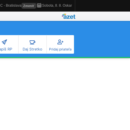
apíš RP
Daj Stretko
Pridaj priateľa