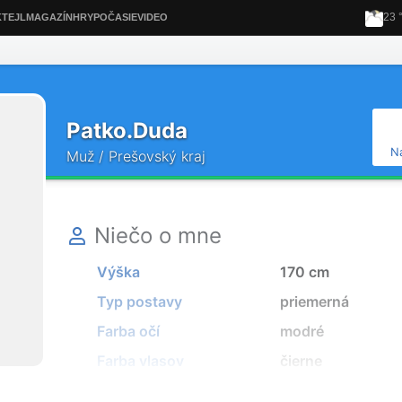
Patko.Duda
N
Muž / Prešovský kraj
Niečo o mne
Výška
170 cm
Typ postavy
priemerná
Farba očí
modré
Farba vlasov
čierne