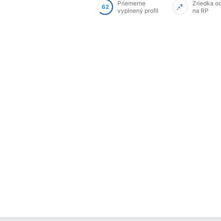
Priemerne
Zriedka o
62
vyplnený profil
na RP