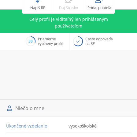
Napíš RP
Daj Stretko
Pridaj priateľa
Celý profil je viditeľný len prihláseným
používateľom
Priemerne
Často odpovedá
30
vyplnený profil
na RP
Niečo o mne
Ukončené vzdelanie
vysokoškolské