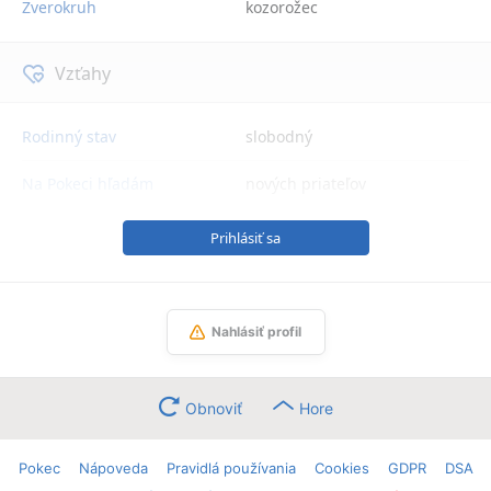
Zverokruh
kozorožec
Vzťahy
Rodinný stav
slobodný
Na Pokeci hľadám
nových priateľov
Prihlásiť sa
Nahlásiť profil
Obnoviť
Hore
Pokec
Nápoveda
Pravidlá používania
Cookies
GDPR
DSA