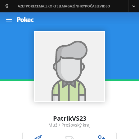
PatrikVS23
Muž / Prešovský kraj