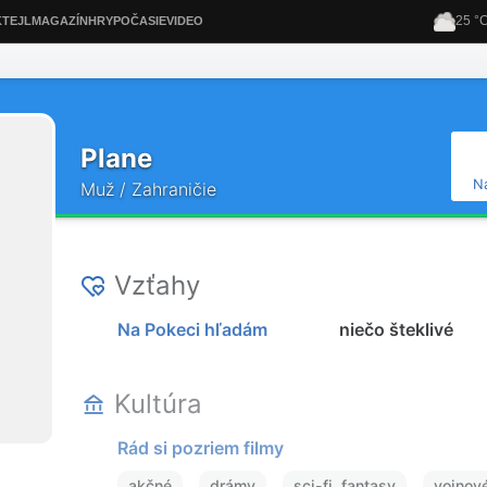
Plane
N
Muž / Zahraničie
Vzťahy
Na Pokeci hľadám
niečo šteklivé
Kultúra
Rád si pozriem filmy
akčné
drámy
sci-fi, fantasy
vojnov