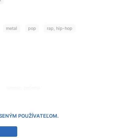
metal
pop
rap, hip-hop
varenie, pečenie
LÁSENÝM POUŽÍVATEĽOM.