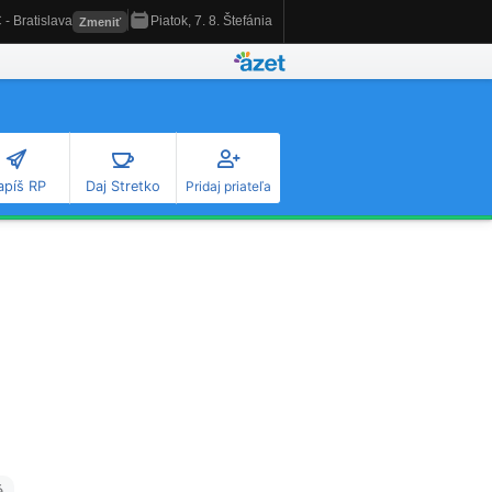
apíš RP
Daj Stretko
Pridaj priateľa
é