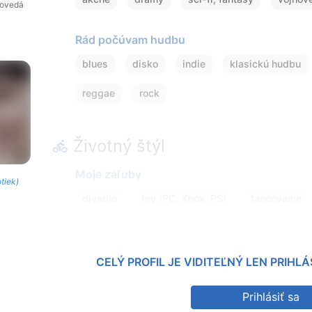
povedá
Rád počúvam hudbu
blues
disko
indie
klasickú hudbu
reggae
rock
Životný štýl
Moje záľuby
otiek)
divadlo
hry (PC, Xbox, PS)
tancovanie
CELÝ PROFIL JE VIDITEĽNÝ LEN PRIH
Prihlásiť sa