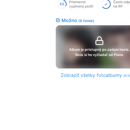
Priemerne
Často od
33
vyplnený profil
na RP
Možno
(6 fotiek)
Album je prístupný po zadaní hesla.
Skús si ho vyžiadať od Plane.
Zobraziť všetky fotoalbumy
(6 f