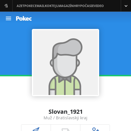
Slovan_1921
Muž / Bratislavský kraj