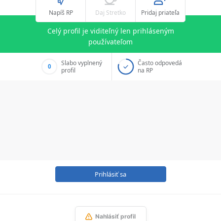
Napíš RP
Daj Stretko
Pridaj priateľa
Celý profil je viditeľný len prihláseným
používateľom
Slabo vyplnený
Často odpovedá
0
profil
na RP
Prihlásiť sa
Nahlásiť profil