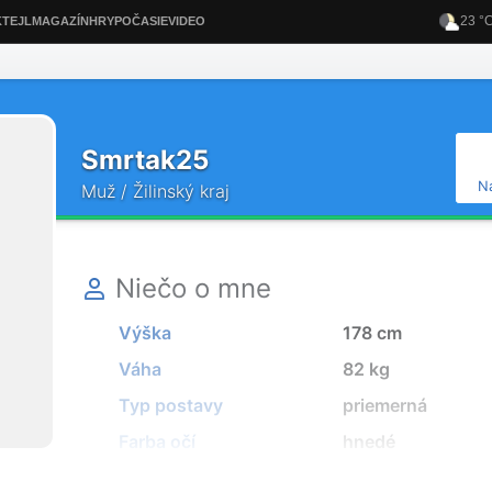
Smrtak25
N
Muž / Žilinský kraj
Niečo o mne
Výška
178 cm
Váha
82 kg
Typ postavy
priemerná
Farba očí
hnedé