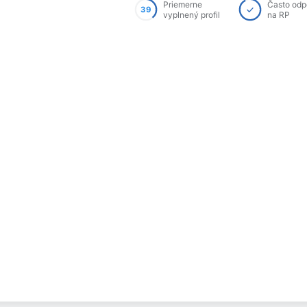
Priemerne
Často od
39
vyplnený profil
na RP