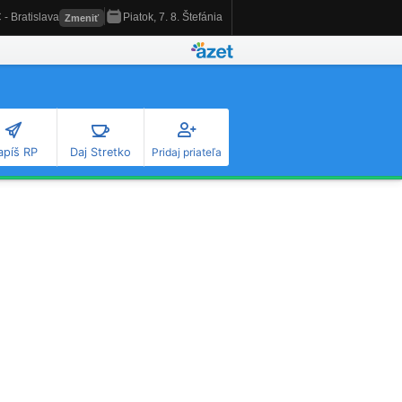
apíš RP
Daj Stretko
Pridaj priateľa