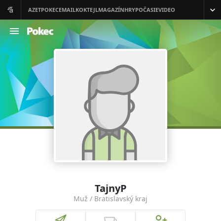
TajnyP
Muž / Bratislavský kraj