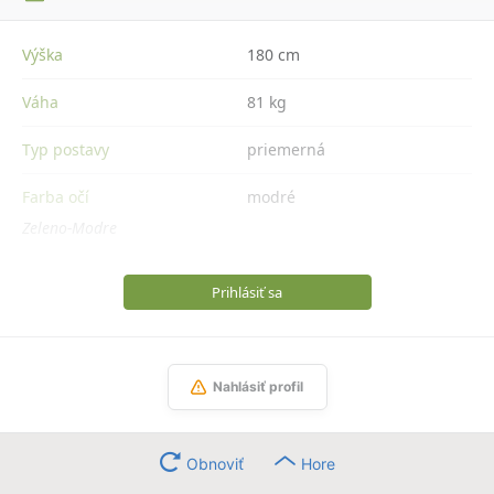
Výška
180 cm
Váha
81 kg
Typ postavy
priemerná
Farba očí
modré
Zeleno-Modre
Prihlásiť sa
Nahlásiť profil
Obnoviť
Hore