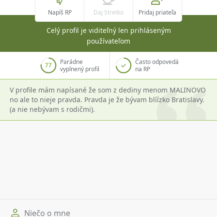
Napíš RP
Daj Stretko
Pridaj priateľa
Celý profil je viditeľný len prihláseným
používateľom
Parádne
Často odpovedá
77
vyplnený profil
na RP
V profile mám napísané že som z dediny menom MALINOVO
no ale to nieje pravda. Pravda je že bývam blíízko Bratislavy.
(a nie nebývam s rodičmi).
Niečo o mne