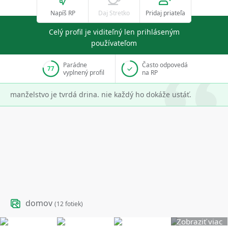
Napíš RP
Daj Stretko
Pridaj priateľa
Celý profil je viditeľný len prihláseným
používateľom
Parádne
Často odpovedá
77
vyplnený profil
na RP
manželstvo je tvrdá drina. nie každý ho dokáže ustáť.
domov
(12 fotiek)
Zobraziť viac