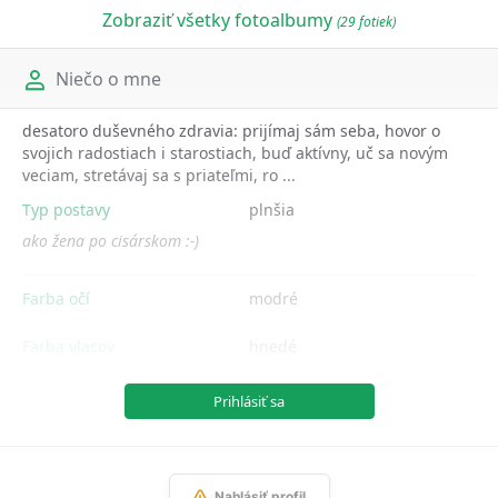
Zobraziť všetky fotoalbumy
(29 fotiek)
Niečo o mne
desatoro duševného zdravia: prijímaj sám seba, hovor o
svojich radostiach i starostiach, buď aktívny, uč sa novým
veciam, stretávaj sa s priateľmi, ro ...
Typ postavy
plnšia
ako žena po cisárskom :-)
Farba očí
modré
Farba vlasov
hnedé
Prihlásiť sa
Nahlásiť profil