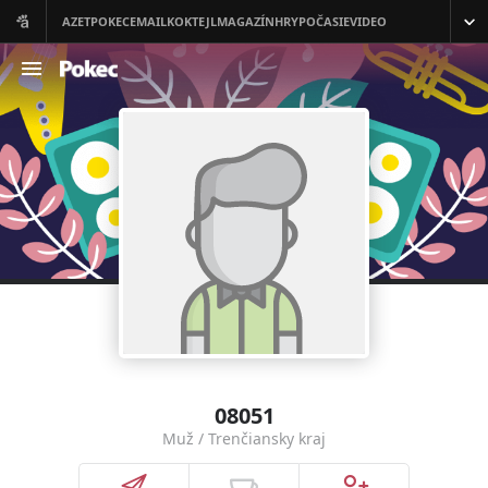
08051
Muž / Trenčiansky kraj