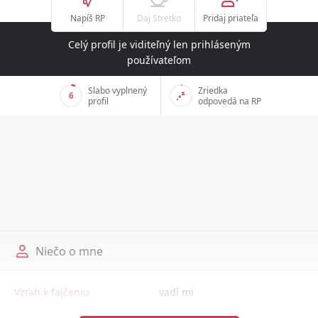
Napíš RP
Daj Stretko
Pridaj priateľa
Celý profil je viditeľný len prihláseným
používateľom
Slabo vyplnený
Zriedka
6
profil
odpovedá na RP
Niečo o mne
Vzťah k fajčeniu
vadí mi