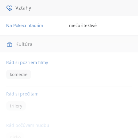
Vzťahy
Na Pokeci hľadám
niečo šteklivé
Kultúra
Rád si pozriem filmy
komédie
Rád si prečítam
trilery
Rád počúvam hudbu
disko