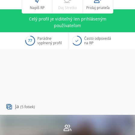
Napíš RP
Daj Stretko
Pridaj priateľa
Celý profil je viditeľný len prihláseným
používateľom
Parádne
Často odpovedá
77
vyplnený profil
na RP
Ja
(5 fotiek)