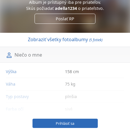
Album je prístupný iba pre priateľov.
Skús požiadať
adella1234
o priateľstvo.
Poslať RP
Zobraziť všetky fotoalbumy
(5 fotiek)
Niečo o mne
Výška
158 cm
Váha
75 kg
Typ postavy
plnšia
Farba očí
sivé
Prihlásiť sa