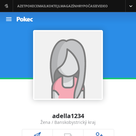
adella1234
Žena / Banskobystrický kraj