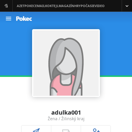
adulka001
Žena / Žilinský kraj