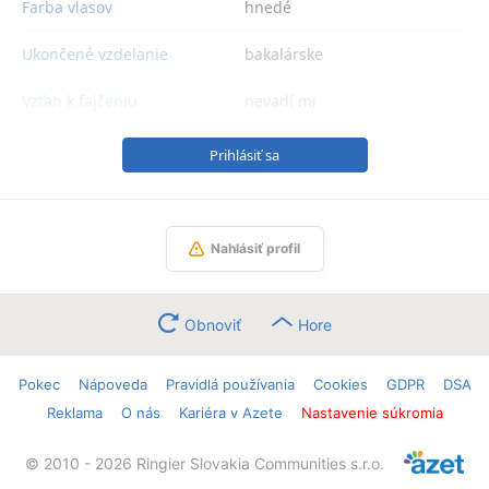
Farba vlasov
hnedé
Ukončené vzdelanie
bakalárske
Vzťah k fajčeniu
nevadí mi
Prihlásiť sa
Nahlásiť profil
Obnoviť
Hore
Pokec
Nápoveda
Pravidlá používania
Cookies
GDPR
DSA
Reklama
O nás
Kariéra v Azete
Nastavenie súkromia
© 2010 - 2026 Ringier Slovakia Communities s.r.o.