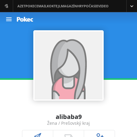
alibaba9
Žena / Prešovský kraj