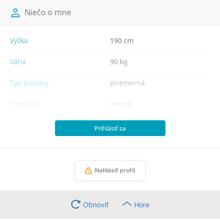
Niečo o mne
Výška
190 cm
Váha
90 kg
Typ postavy
priemerná
Farba očí
modré
Prihlásiť sa
Nahlásiť profil
Obnoviť
Hore