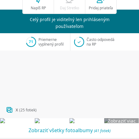
Napíš RP
Daj Stretko
Pridaj priateľa
Celý profil je viditeľný len prihláseným
používateľom
Priemerne
Často odpovedá
71
vyplnený profil
na RP
x
(25 fotiek)
Zobraziť viac
Zobraziť všetky fotoalbumy
(41 fotiek)