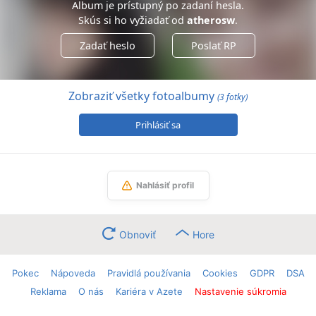
Album je prístupný po zadaní hesla.
Skús si ho vyžiadať od
atherosw
.
Zadať heslo
Poslať RP
Zobraziť všetky fotoalbumy
(3 fotky)
Prihlásiť sa
Nahlásiť profil
Obnoviť
Hore
Pokec
Nápoveda
Pravidlá používania
Cookies
GDPR
DSA
Reklama
O nás
Kariéra v Azete
Nastavenie súkromia