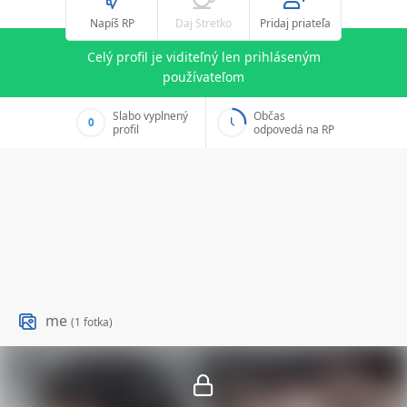
Napíš RP
Daj Stretko
Pridaj priateľa
Celý profil je viditeľný len prihláseným
používateľom
Slabo vyplnený
Občas
0
profil
odpovedá na RP
me
(1 fotka)