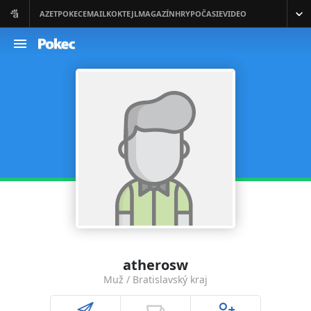
atherosw
Muž / Bratislavský kraj