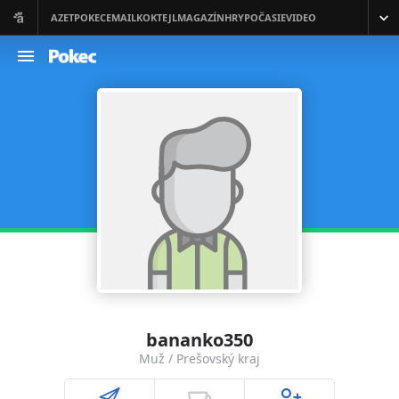
bananko350
Muž / Prešovský kraj