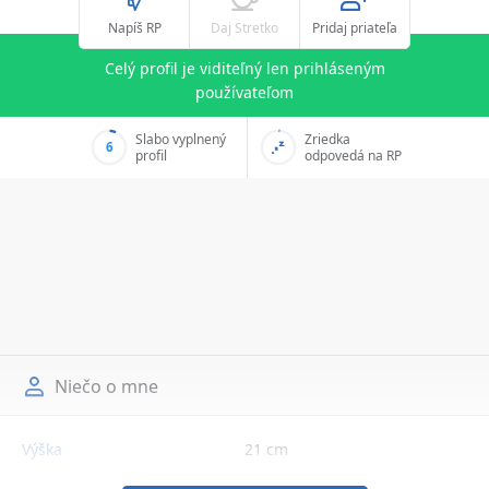
Napíš RP
Daj Stretko
Pridaj priateľa
Celý profil je viditeľný len prihláseným
používateľom
Slabo vyplnený
Zriedka
6
profil
odpovedá na RP
Niečo o mne
Výška
21 cm