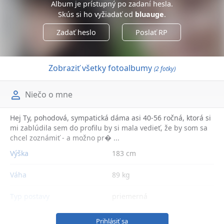
Album je prístupný po zadaní hesla.
Skús si ho vyžiadať od
bluauge
.
Zadať heslo
Poslať RP
Zobraziť všetky fotoalbumy
(2 fotky)
Niečo o mne
Hej Ty, pohodová, sympatická dáma asi 40-56 ročná, ktorá si
mi zablúdila sem do profilu by si mala vedieť, že by som sa
chcel zoznámiť - a možno pr� ...
Výška
183 cm
Váha
89 kg
Typ postavy
priemerná
Prihlásiť sa