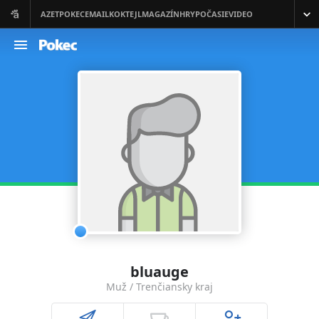
bluauge
Muž / Trenčiansky kraj