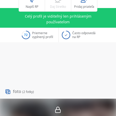
Napíš RP
Daj Stretko
Pridaj priateľa
Celý profil je viditeľný len prihláseným
používateľom
Priemerne
Často odpovedá
72
vyplnený profil
na RP
foto
(2 fotky)