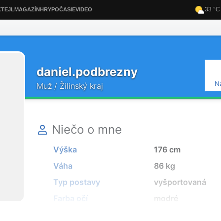
daniel.podbrezny
N
Muž / Žilinský kraj
Niečo o mne
Výška
176 cm
Váha
86 kg
Typ postavy
vyšportovaná
Farba očí
modré