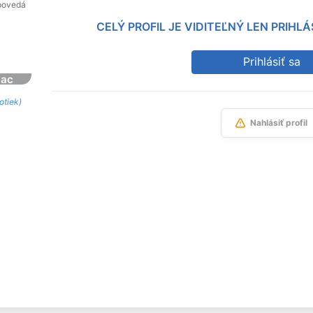
povedá
CELÝ PROFIL JE VIDITEĽNÝ LEN PRIH
Prihlásiť sa
iac
otiek)
Nahlásiť profil