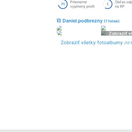
Priemerne
Občas od
71
vyplnený profil
na RP
Daniel.podbrezny
(7 fotiek)
Zobraziť v
Zobraziť všetky fotoalbumy
(10 f