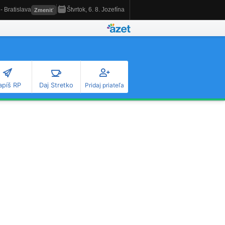
apíš RP
Daj Stretko
Pridaj priateľa