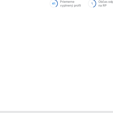
Priemerne
Občas od
41
vyplnený profil
na RP