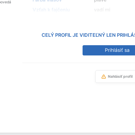
povedá
Vzťah k fajčeniu
vadí mi
CELÝ PROFIL JE VIDITEĽNÝ LEN PRIH
Prihlásiť sa
Nahlásiť profil