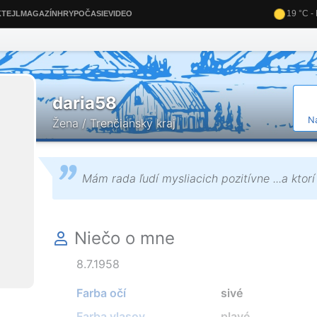
daria58
N
Žena / Trenčiansky kraj
Mám rada ľudí mysliacich pozitívne ...a ktorí
Niečo o mne
8.7.1958
Farba očí
sivé
Farba vlasov
plavé