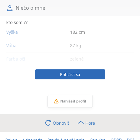
Niečo o mne
kto som ??
Výška
182 cm
Váha
87 kg
Farba očí
zelené
Prihlásiť sa
Nahlásiť profil
Obnoviť
Hore