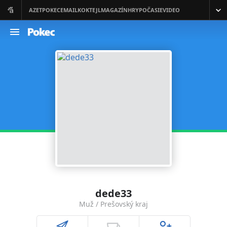
dede33
Muž / Prešovský kraj