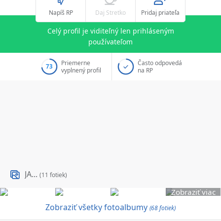
Napíš RP
Daj Stretko
Pridaj priateľa
Celý profil je viditeľný len prihláseným
používateľom
Priemerne
Často odpovedá
73
vyplnený profil
na RP
JA...
(11 fotiek)
Zobraziť viac
Zobraziť všetky fotoalbumy
(68 fotiek)