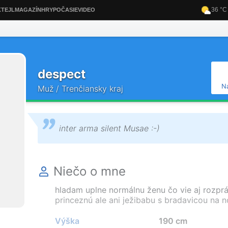
despect
N
Muž / Trenčiansky kraj
inter arma silent Musae :-)
Niečo o mne
hladam uplne normálnu ženu čo vie aj rozprá
princeznú ale ani ježibabu s bradavicou na no
Výška
190 cm