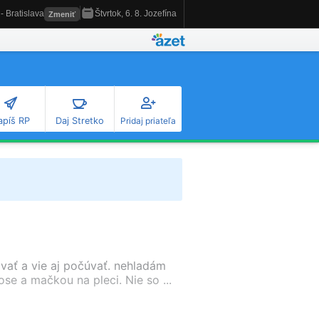
apíš RP
Daj Stretko
Pridaj priateľa
vať a vie aj počúvať. nehladám
se a mačkou na pleci. Nie so ...