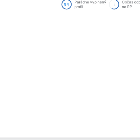
Parádne vyplnený
Občas od
94
profil
na RP