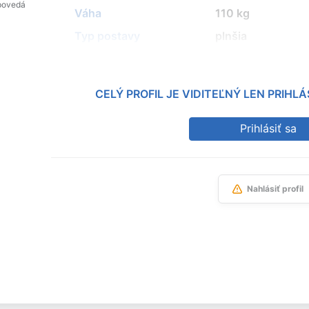
povedá
Váha
110 kg
Typ postavy
plnšia
CELÝ PROFIL JE VIDITEĽNÝ LEN PRIH
Prihlásiť sa
Nahlásiť profil