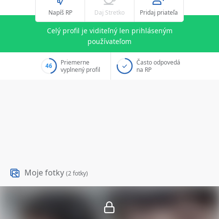
Napíš RP
Daj Stretko
Pridaj priateľa
Celý profil je viditeľný len prihláseným
používateľom
Priemerne
Často odpovedá
46
vyplnený profil
na RP
Moje fotky
(2 fotky)