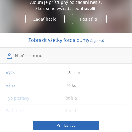
Album je prístupný po zadaní hesla.
Skús si ho vyžiadať od
diesel5
.
Zadať heslo
Poslať RP
Zobraziť všetky fotoalbumy
(5 fotiek)
Niečo o mne
Výška
181 cm
Váha
76 kg
Typ postavy
štíhla
Farba očí
hnedé
Prihlásiť sa