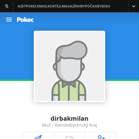
dirbakmilan
Muž / Banskobystrický kraj