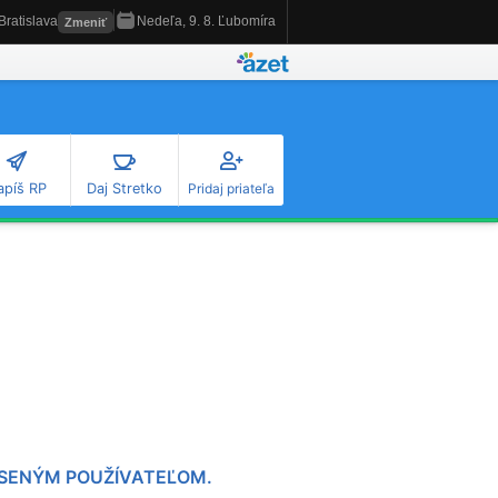
apíš RP
Daj Stretko
Pridaj priateľa
LÁSENÝM POUŽÍVATEĽOM.