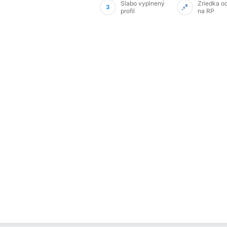
Slabo vyplnený
Zriedka o
3
profil
na RP