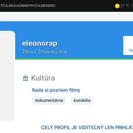
eleonorap
N
Žena / Trnavský kraj
Kultúra
Rada si pozriem filmy
dokumentárne
komédie
CELÝ PROFIL JE VIDITEĽNÝ LEN PRIH