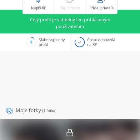
Napíš RP
Daj Stretko
Pridaj priateľa
Celý profil je viditeľný len prihláseným
používateľom
Slabo vyplnený
Často odpovedá
9
profil
na RP
Moje fotky
(1 fotka)