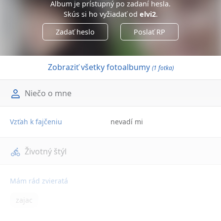
Album je prístupný po zadaní hesla.
Skús si ho vyžiadať od
elvi2
.
Zadať heslo
Poslať RP
Zobraziť všetky fotoalbumy
(1 fotka)
Niečo o mne
Vzťah k fajčeniu
nevadí mi
Životný štýl
Mám rád zvieratá
zajac