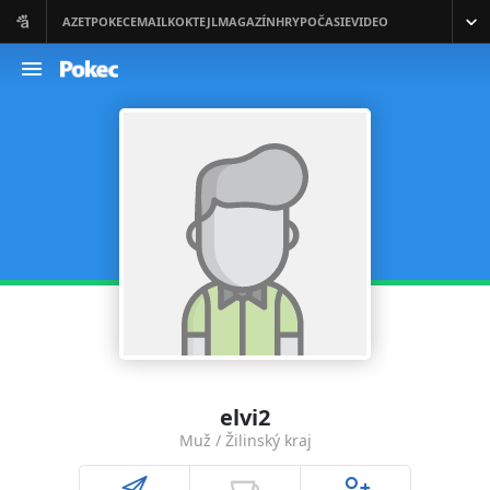
elvi2
Muž / Žilinský kraj