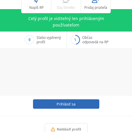
Napíš RP
Daj Stretko
Pridaj priateľa
Celý profil je viditeľný len prihláseným
používateľom
Slabo vyplnený
Občas
0
profil
odpovedá na RP
Prihlásiť sa
Nahlásiť profil