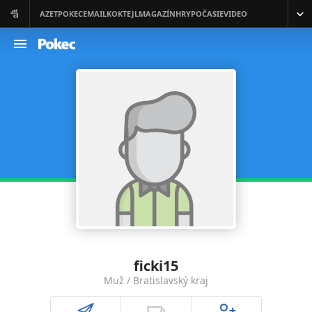
ficki15
Muž / Bratislavský kraj