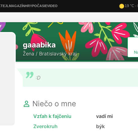
gaaabika
N
Žena / Bratislavský kraj
:D
Niečo o mne
Vzťah k fajčeniu
vadí mi
Zverokruh
býk