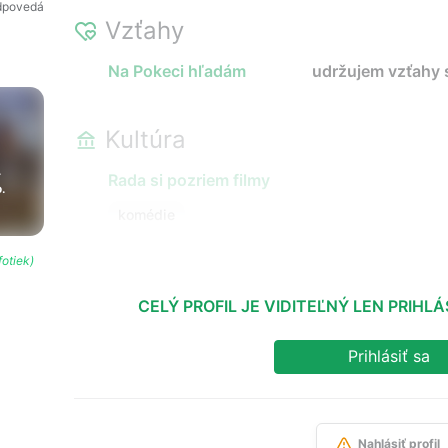
dpovedá
Vzťahy
Na Pokeci hľadám
udržujem vzťahy s
Kultúra
.
Rada si pozriem filmy
.
komédie
fotiek)
CELÝ PROFIL JE VIDITEĽNÝ LEN PRIH
Prihlásiť sa
Nahlásiť profil