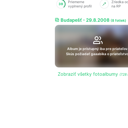
Priemerne
Zriedka o
39
vyplnený profil
na RP
Budapešť - 29.8.2008
(8 fotiek)
Album je prístupný iba pre priateľov
Skús požiadať gaaabika o priateľstvo
Zobraziť všetky fotoalbumy
(728 