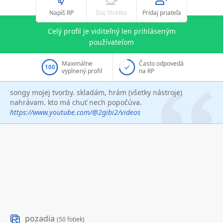
Napíš RP
Daj Stretko
Pridaj priateľa
Celý profil je viditeľný len prihláseným
používateľom
Maximálne
Často odpovedá
100
vyplnený profil
na RP
songy mojej tvorby. skladám, hrám (všetky nástroje)
nahrávam. kto má chuť nech popočúva.
https://www.youtube.com/@2gibi2/videos
pozadia
(50 fotiek)