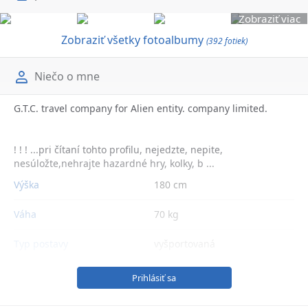
Zobraziť viac
Zobraziť všetky fotoalbumy
(392 fotiek)
Niečo o mne
G.T.C. travel company for Alien entity. company limited.
! ! ! ...pri čítaní tohto profilu, nejedzte, nepite,
nesúložte,nehrajte hazardné hry, kolky, b ...
Výška
180 cm
Váha
70 kg
Typ postavy
vyšportovaná
Prihlásiť sa