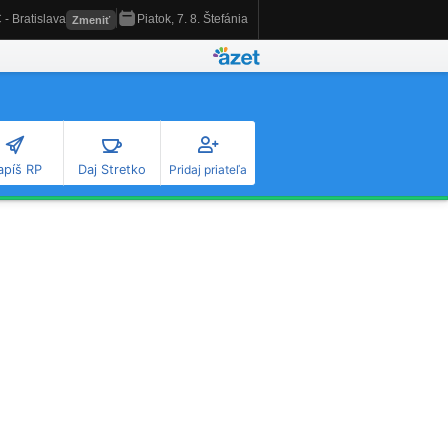
apíš RP
Daj Stretko
Pridaj priateľa