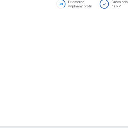
Priemerne
Často od
39
vyplnený profil
na RP