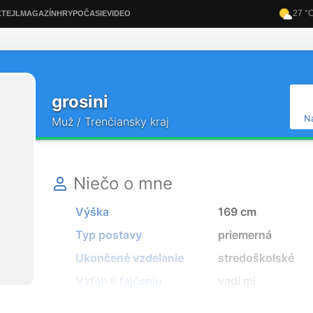
grosini
N
Muž / Trenčiansky kraj
Niečo o mne
Výška
169 cm
Typ postavy
priemerná
Ukončené vzdelanie
stredoškolské
Vzťah k fajčeniu
vadí mi