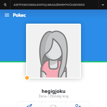
hegigjoku
Žena / Žilinský kraj