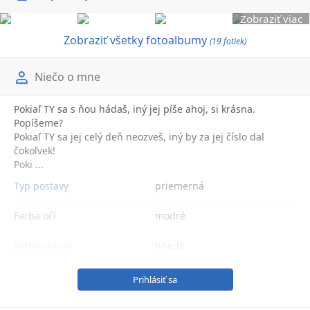
Zobraziť viac
Zobraziť všetky fotoalbumy
(19 fotiek)
Niečo o mne
Pokiaľ TY sa s ňou hádaš, iný jej píše ahoj, si krásna.
Popíšeme?
Pokiaľ TY sa jej celý deň neozveš, iný by za jej číslo dal
čokoľvek!
Poki ...
Typ postavy
priemerná
Farba očí
modré
Farba vlasov
hnedé
Prihlásiť sa