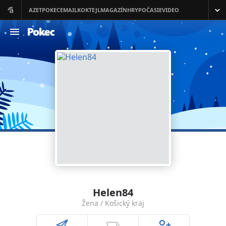
Helen84
Žena / Košický kraj