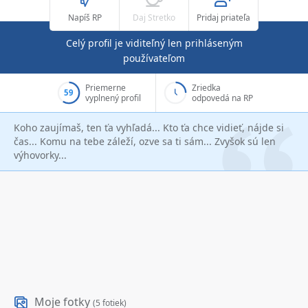
Napíš RP
Daj Stretko
Pridaj priateľa
Celý profil je viditeľný len prihláseným
používateľom
Priemerne
Zriedka
59
vyplnený profil
odpovedá na RP
Koho zaujímaš, ten ťa vyhľadá... Kto ťa chce vidieť, nájde si
čas... Komu na tebe záleží, ozve sa ti sám... Zvyšok sú len
výhovorky...
Moje fotky
(5 fotiek)