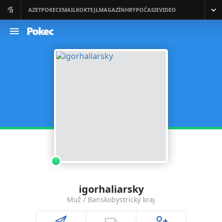
igorhaliarsky
Muž / Banskobystrický kraj