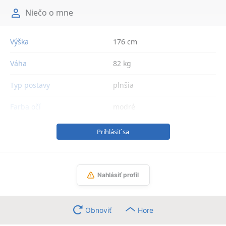
Niečo o mne
Výška
176 cm
Váha
82 kg
Typ postavy
plnšia
Farba očí
modré
Prihlásiť sa
Nahlásiť profil
Obnoviť
Hore